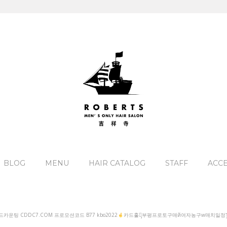
BLOG
MENU
HAIR CATALOG
STAFF
ACC
카운팅 CDDC7.COM 프로모션코드 B77 kbo2022
카드훌라̡부평프로토구매й여자농구w매치일정Ṱ