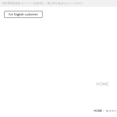
男性専用美容室 ロバーツ【吉祥寺】｜男が羽を伸ばせるメンズサロン
For English customer
HOME
HOME
>
'블랙잭카드