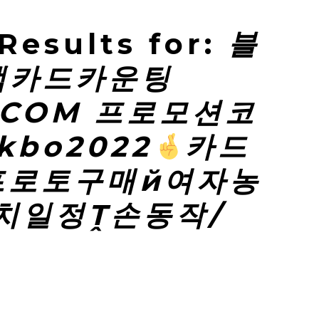
Results for:
블
잭카드카운팅
.COM 프로모션코
kbo2022
카드
평프로토구매й여자농
치일정Ṱ손동작/