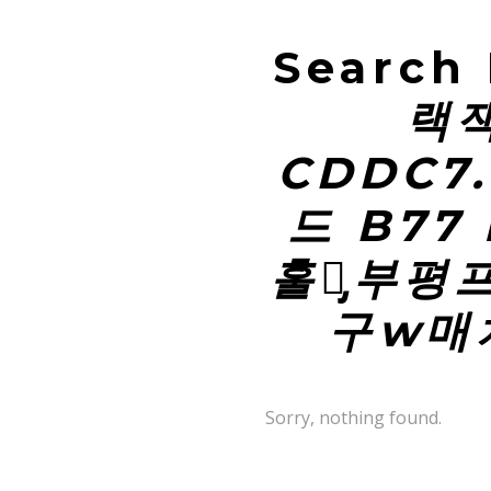
Search 
랙
CDDC7
드 B77 
훌라̡부
구w매
Sorry, nothing found.