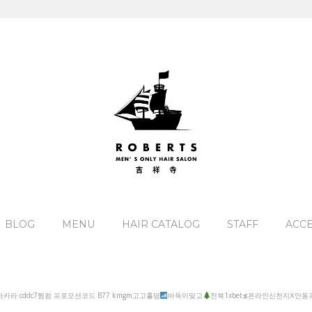
BLOG
MENU
HAIR CATALOG
STAFF
ACC
바카라 cddc7쩜컴 프로모션코드 B77 kmgm고고홀덤
바둑이맞고
전북1xbet≴온라인신천지Ẋ안동