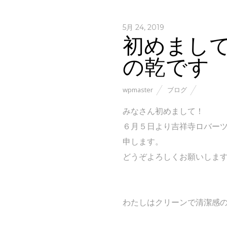
5月 24, 2019
初めまし
の乾です
wpmaster
ブログ
みなさん初めまして！
６月５日より吉祥寺ロバー
申します。
どうぞよろしくお願いしま
わたしはクリーンで清潔感