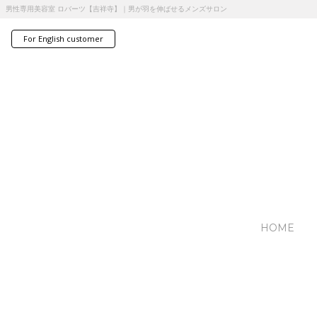
男性専用美容室 ロバーツ【吉祥寺】｜男が羽を伸ばせるメンズサロン
For English customer
HOME