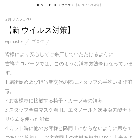
HOME
>
BLOG
>
ブログ
>
【新 ウイルス対策】
3月 27, 2020
【新 ウイルス対策】
wpmaster
ブログ
皆様により安心してご来店していただけるように
吉祥寺ロバーツでは、このような消毒方法を行なっていま
す。
1 施術始め及び担当者交代の際にスタッフの手洗い及び消
毒。
2 お客様毎に接触する椅子・カープ等の消毒。
3 スタッフ全員マスク着用。エタノールと次亜塩素酸ナト
リウムを使った消毒。
4 カット時に他のお客様と隣同士にならないように席を１
つあけて施術し、お客様同士の接触を極力少なく出来るよ