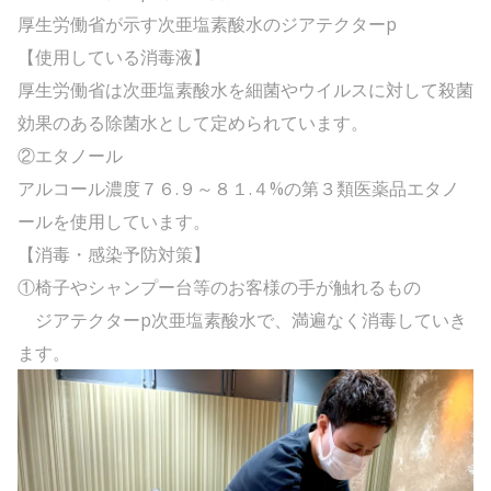
厚生労働省が示す次亜塩素酸水のジアテクターp
【使用している消毒液】
厚生労働省は次亜塩素酸水を細菌やウイルスに対して殺菌
効果のある除菌水として定められています。
②エタノール
アルコール濃度７６.９～８１.４%の第３類医薬品エタノ
ールを使用しています。
【消毒・感染予防対策】
①椅子やシャンプー台等のお客様の手が触れるもの
ジアテクターp次亜塩素酸水で、満遍なく消毒していき
ます。