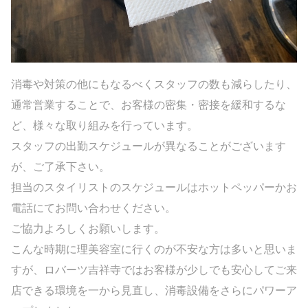
消毒や対策の他にもなるべくスタッフの数も減らしたり、
通常営業することで、お客様の密集・密接を緩和するな
ど、様々な取り組みを行っています。
スタッフの出勤スケジュールが異なることがございます
が、ご了承下さい。
担当のスタイリストのスケジュールはホットペッパーかお
電話にてお問い合わせください。
ご協力よろしくお願いします。
こんな時期に理美容室に行くのが不安な方は多いと思いま
すが、ロバーツ吉祥寺ではお客様が少しでも安心してご来
店できる環境を一から見直し、消毒設備をさらにパワーア