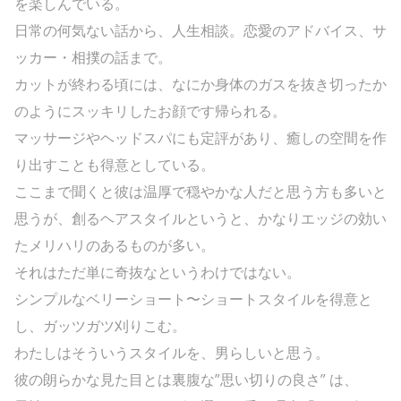
を楽しんでいる。
日常の何気ない話から、人生相談。恋愛のアドバイス、サ
ッカー・相撲の話まで。
カットが終わる頃には、なにか身体のガスを抜き切ったか
のようにスッキリしたお顔です帰られる。
マッサージやヘッドスパにも定評があり、癒しの空間を作
り出すことも得意としている。
ここまで聞くと彼は温厚で穏やかな人だと思う方も多いと
思うが、創るヘアスタイルというと、かなりエッジの効い
たメリハリのあるものが多い。
それはただ単に奇抜なというわけではない。
シンプルなベリーショート〜ショートスタイルを得意と
し、ガッツガツ刈りこむ。
わたしはそういうスタイルを、男らしいと思う。
彼の朗らかな見た目とは裏腹な”思い切りの良さ” は、